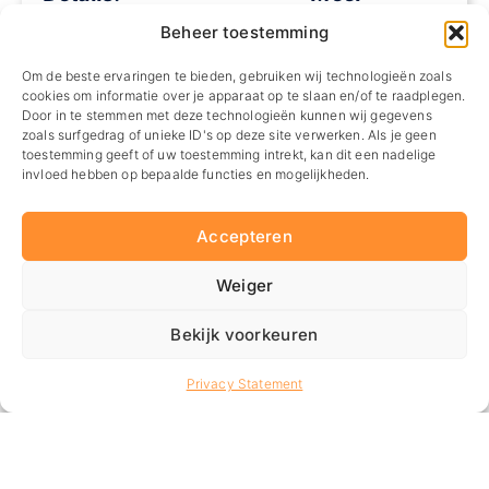
informatie?
Prijs op
Vanaf 2,5
Beheer toestemming
aanvraag
Ben je er nog niet
uur
helemaal uit? We
Om de beste ervaringen te bieden, gebruiken wij technologieën zoals
100+
bellen je graag
cookies om informatie over je apparaat op te slaan en/of te raadplegen.
Offerte
om je zo goed
Door in te stemmen met deze technologieën kunnen wij gegevens
mogelijk te
aanvragen
zoals surfgedrag of unieke ID's op deze site verwerken. Als je geen
helpen.
toestemming geeft of uw toestemming intrekt, kan dit een nadelige
Een offerte
invloed hebben op bepaalde functies en mogelijkheden.
Telefoon
aanvragen is
altijd
*
gratis.
Accepteren
Weiger
Bekijk voorkeuren
Privacy Statement