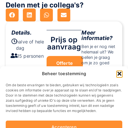
Delen met je collega's?
Details.
Meer
informatie?
Prijs op
halve of hele
aanvraag
Ben je er nog niet
dag
helemaal uit? We
15 personen
bellen je graag
Offerte
om je zo goed
mogelijk te
aanvragen
Beheer toestemming
helpen.
Een offerte
Telefoon
Om de beste ervaringen te bieden, gebruiken wij technologieën zoals
aanvragen is
altijd
*
cookies om informatie over je apparaat op te slaan en/of te raadplegen.
gratis.
Door in te stemmen met deze technologieën kunnen wij gegevens
zoals surfgedrag of unieke ID's op deze site verwerken. Als je geen
toestemming geeft of uw toestemming intrekt, kan dit een nadelige
invloed hebben op bepaalde functies en mogelijkheden.
Accepteren