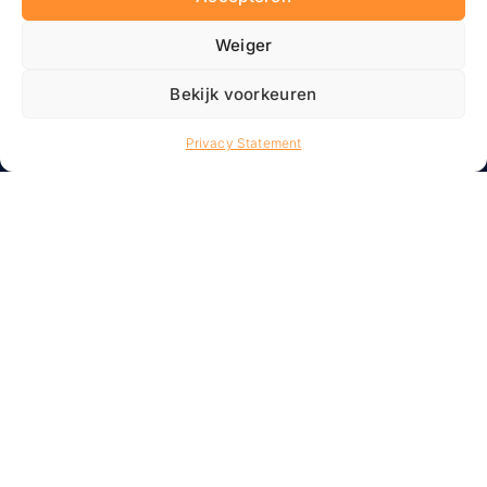
Weiger
Bekijk voorkeuren
Privacy Statement
Op zoek naar iets anders?
Evenementenlocatie de
Theaterfabriek
Bekijk alle locaties