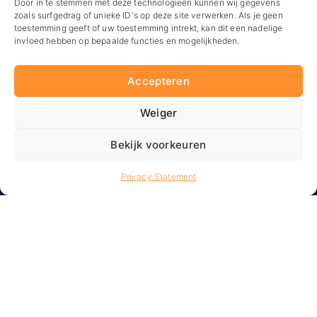
Door in te stemmen met deze technologieën kunnen wij gegevens
zoals surfgedrag of unieke ID's op deze site verwerken. Als je geen
toestemming geeft of uw toestemming intrekt, kan dit een nadelige
invloed hebben op bepaalde functies en mogelijkheden.
Op zoek naar iets anders?
Accepteren
Weiger
Bekijk voorkeuren
Privacy Statement
De Branding
Bekijk alle locaties