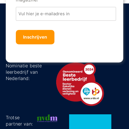
Email
Captha
Nominatie beste
leerbedrijf van
Nederland:
Trotse
partner van: