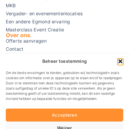
MKB
Vergader- en evenementenlocaties
Een andere Egmond ervaring
Masterclass Event Creatie
Over ons.
Offerte aanvragen
Contact
Blog
Beheer toestemming
Vacatures
Visie en missie
Om de beste ervaringen te bieden, gebruiken wij technologieën zoals
cookies om informatie over je apparaat op te slaan en/of te raadplegen.
MVO
Door in te stemmen met deze technologieën kunnen wij gegevens
zoals surfgedrag of unieke ID's op deze site verwerken. Als je geen
Routebeschrijving
toestemming geeft of uw toestemming intrekt, kan dit een nadelige
Contact.
invloed hebben op bepaalde functies en mogelijkheden.
Wij zijn gevestigd in Zaandam
Westzijde 178 M
1506 EK Zaandam
Accepteren
085 – 747 04 76
info@dtevents.nl
Weiger