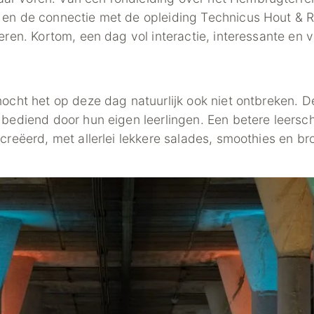
 en de connectie met de opleiding Technicus Hout & R
eren. Kortom, een dag vol interactie, interessante en
mocht het op deze dag natuurlijk ook niet ontbreken. 
bediend door hun eigen leerlingen. Een betere leerschoo
ecreëerd, met allerlei lekkere salades, smoothies en b