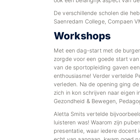
ook een belangrijk aspect van de
De verschillende scholen die h
Saenredam College, Compaen VMB
Workshops
Met een dag-start met de burgem
zorgde voor een goede start van
van de sportopleiding gaven een 
enthousiasme! Verder vertelde Pe
verleden. Na de opening ging de 
zich in kon schrijven naar eige
Gezondheid & Bewegen, Pedagogi
Aletta Smits vertelde bijvoorbee
luisteren was! Waarom zijn pubers
presentatie, waar iedere docent i
echt van aangaan, kwam goed naa