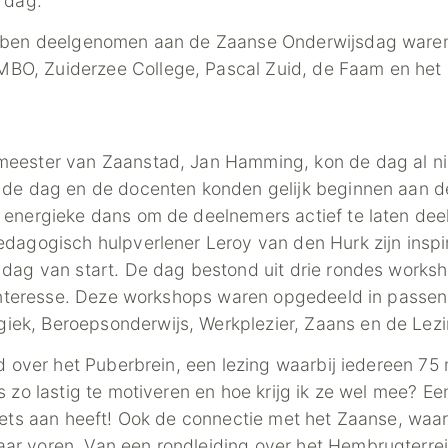
 dag.
ebben deelgenomen aan de Zaanse Onderwijsdag waren
O, Zuiderzee College, Pascal Zuid, de Faam en het 
eester van Zaanstad, Jan Hamming, kon de dag al nie
 de dag en de docenten konden gelijk beginnen aan 
energieke dans om de deelnemers actief te laten deel
dagogisch hulpverlener Leroy van den Hurk zijn inspir
dag van start. De dag bestond uit drie rondes worksh
n interesse. Deze workshops waren opgedeeld in passe
ek, Beroepsonderwijs, Werkplezier, Zaans en de Lezi
ld over het Puberbrein, een lezing waarbij iedereen 75
 zo lastig te motiveren en hoe krijg ik ze wel mee? Een
ets aan heeft! Ook de connectie met het Zaanse, waar w
r voren. Van een rondleiding over het Hembrugterrei