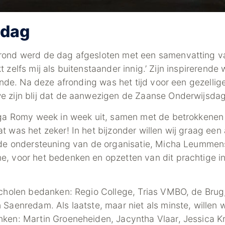
 dag
rond werd de dag afgesloten met een samenvatting van
aakt zelfs mij als buitenstaander innig.’ Zijn inspireren
einde. Na deze afronding was het tijd voor een gezellig
e zijn blij dat de aanwezigen de Zaanse Onderwijsda
lega Romy week in week uit, samen met de betrokkenen
t was het zeker! In het bijzonder willen wij graag e
 de ondersteuning van de organisatie, Micha Leummens
 voor het bedenken en opzetten van dit prachtige initi
 scholen bedanken: Regio College, Trias VMBO, de B
Saenredam. Als laatste, maar niet als minste, willen wij
ken: Martin Groeneheiden, Jacyntha Vlaar, Jessica Kram