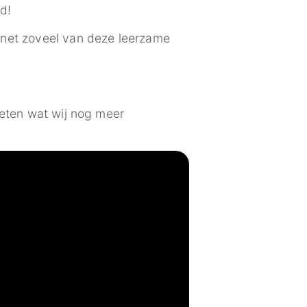
d!
 net zoveel van deze leerzame
weten wat wij nog meer