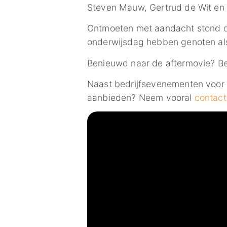
Steven Mauw, Gertrud de Wit en I
Ontmoeten met aandacht stond de
onderwijsdag hebben genoten als
Benieuwd naar de aftermovie? Bek
Naast bedrijfsevenementen voor g
aanbieden? Neem vooral
contact