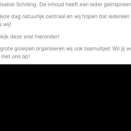
sabel Schilling. De inhoud heeft een ieder geïnspireer
ze dag natuurlijk centraal en wij hopen dat iedereen
 wij!
ijk deze snel hieronder!
rote groepen organiseren wij ook teamuitjes! Wil jij 
met ons op!