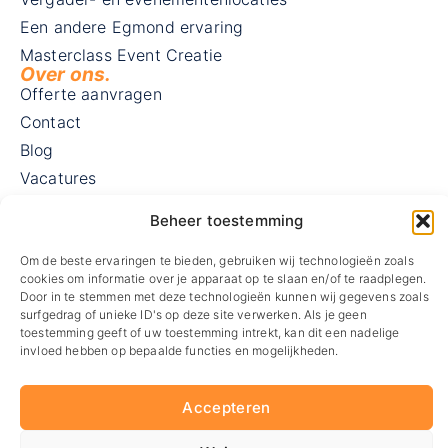
Een andere Egmond ervaring
Masterclass Event Creatie
Over ons.
Offerte aanvragen
Contact
Blog
Vacatures
Visie en missie
Beheer toestemming
MVO
Routebeschrijving
Om de beste ervaringen te bieden, gebruiken wij technologieën zoals
Contact.
cookies om informatie over je apparaat op te slaan en/of te raadplegen.
Door in te stemmen met deze technologieën kunnen wij gegevens zoals
Wij zijn gevestigd in Zaandam
surfgedrag of unieke ID's op deze site verwerken. Als je geen
Westzijde 178 M
toestemming geeft of uw toestemming intrekt, kan dit een nadelige
1506 EK Zaandam
invloed hebben op bepaalde functies en mogelijkheden.
085 – 747 04 76
info@dtevents.nl
Accepteren