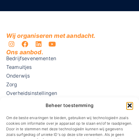
Wij organiseren met aandacht.
Ons aanbod.
Bedrijfsevenementen
Teamuitjes
Onderwijs
Zorg
Overheidsinstellingen
MKB
Beheer toestemming
Vergader- en evenementenlocaties
Om de beste ervaringen te bieden, gebruiken wij technologieën zoals
Een andere Egmond ervaring
cookies om informatie over je apparaat op te slaan en/of te raadplegen.
Masterclass Event Creatie
Door in te stemmen met deze technologieën kunnen wij gegevens
Over ons.
zoals surfgedrag of unieke ID's op deze site verwerken. Als je geen