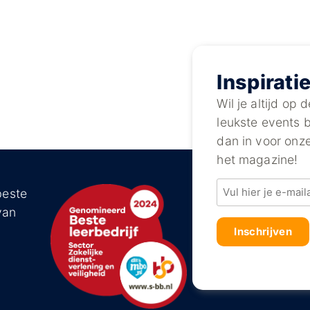
Inspirati
Wil je altijd op
leukste events bi
dan in voor onz
het magazine!
Email
beste
van