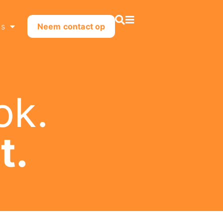
ns
Neem contact op
ok.
t.