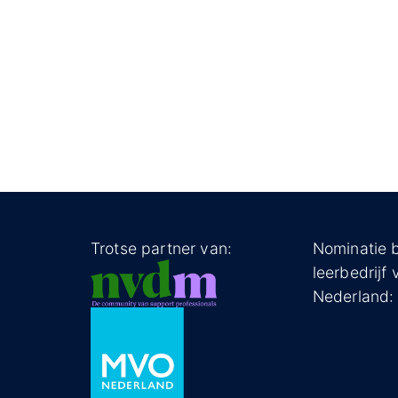
Trotse partner van:
Nominatie 
leerbedrijf 
Nederland: