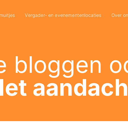
muitjes
Vergader- en evenementenlocaties
Over o
 bloggen o
et aandach