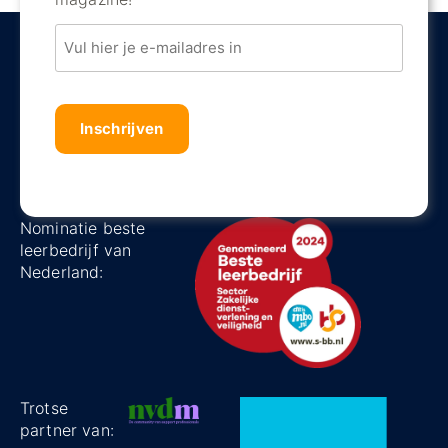
Email
Captha
Nominatie beste
leerbedrijf van
Nederland:
Trotse
partner van: