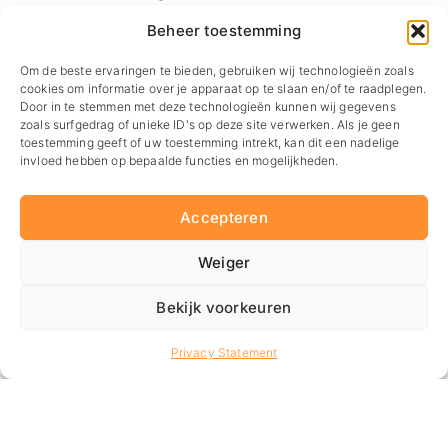
MKB
Beheer toestemming
Vergader- en evenementenlocaties
Om de beste ervaringen te bieden, gebruiken wij technologieën zoals
Een andere Egmond ervaring
cookies om informatie over je apparaat op te slaan en/of te raadplegen.
Masterclass Event Creatie
Door in te stemmen met deze technologieën kunnen wij gegevens
Over ons.
zoals surfgedrag of unieke ID's op deze site verwerken. Als je geen
Offerte aanvragen
toestemming geeft of uw toestemming intrekt, kan dit een nadelige
invloed hebben op bepaalde functies en mogelijkheden.
Contact
Blog
Accepteren
Vacatures
Visie en missie
Weiger
MVO
Bekijk voorkeuren
Routebeschrijving
Contact.
Wij zijn gevestigd in Zaandam
Privacy Statement
Westzijde 178 M
1506 EK Zaandam
085 – 747 04 76
info@dtevents.nl