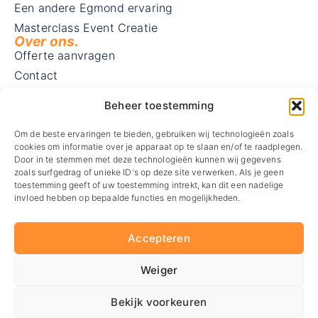
Een andere Egmond ervaring
Masterclass Event Creatie
Over ons.
Offerte aanvragen
Contact
Blog
Beheer toestemming
Vacatures
Visie en missie
Om de beste ervaringen te bieden, gebruiken wij technologieën zoals
cookies om informatie over je apparaat op te slaan en/of te raadplegen.
MVO
Door in te stemmen met deze technologieën kunnen wij gegevens
zoals surfgedrag of unieke ID's op deze site verwerken. Als je geen
Routebeschrijving
Contact.
toestemming geeft of uw toestemming intrekt, kan dit een nadelige
invloed hebben op bepaalde functies en mogelijkheden.
Wij zijn gevestigd in Zaandam
Westzijde 178 M
1506 EK Zaandam
Accepteren
085 – 747 04 76
info@dtevents.nl
Weiger
Bekijk voorkeuren