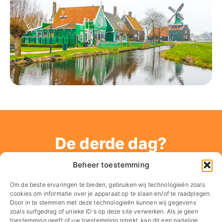
De derde dag?
Nog een laatste ochtend vergaderen, daarna lekker
Beheer toestemming
op eigen gelegenheid de omgeving ontdekken en
dineren waar jullie maar willen.
Om de beste ervaringen te bieden, gebruiken wij technologieën zoals
cookies om informatie over je apparaat op te slaan en/of te raadplegen.
Door in te stemmen met deze technologieën kunnen wij gegevens
zoals surfgedrag of unieke ID's op deze site verwerken. Als je geen
toestemming geeft of uw toestemming intrekt, kan dit een nadelige