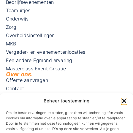
Bedrijfsevenementen
Teamuitjes
Onderwijs
Zorg
Overheidsinstellingen
MKB
Vergader- en evenementenlocaties
Een andere Egmond ervaring
Masterclass Event Creatie
Over ons.
Offerte aanvragen
Contact
Blog
Beheer toestemming
Vacatures
Visie en missie
Om de beste ervaringen te bieden, gebruiken wij technologieën zoals
cookies om informatie over je apparaat op te slaan en/of te raadplegen.
MVO
Door in te stemmen met deze technologieën kunnen wij gegevens
zoals surfgedrag of unieke ID's op deze site verwerken. Als je geen
Routebeschrijving