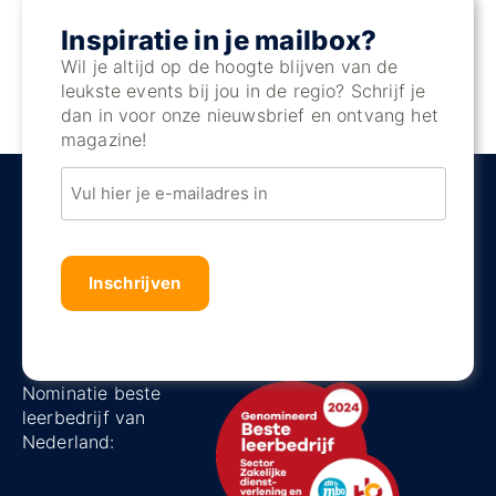
Inspiratie in je mailbox?
Wil je altijd op de hoogte blijven van de
leukste events bij jou in de regio? Schrijf je
dan in voor onze nieuwsbrief en ontvang het
magazine!
Email
Captha
Nominatie beste
leerbedrijf van
Nederland: