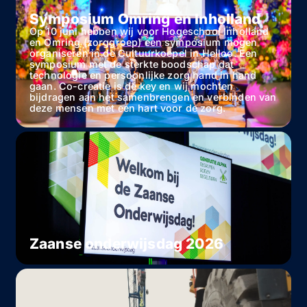
Symposium Omring en Inholland
Op 10 juni hebben wij voor Hogeschool Inholland
en Omring (zorggroep) een symposium mogen
organiseren in de Cultuurkoepel in Heiloo. Een
symposium met de sterkte boodschap dat
technologie en persoonlijke zorg hand in hand
gaan. Co-creatie is de key en wij mochten
bijdragen aan het samenbrengen en verbinden van
deze mensen met een hart voor de zorg.
Zaanse onderwijsdag 2026