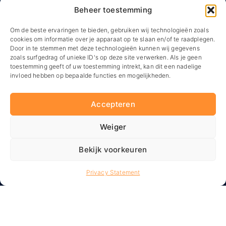
Beheer toestemming
Om de beste ervaringen te bieden, gebruiken wij technologieën zoals
cookies om informatie over je apparaat op te slaan en/of te raadplegen.
Door in te stemmen met deze technologieën kunnen wij gegevens
zoals surfgedrag of unieke ID's op deze site verwerken. Als je geen
toestemming geeft of uw toestemming intrekt, kan dit een nadelige
Jubileum Sportbedrijf Zaanstad.
invloed hebben op bepaalde functies en mogelijkheden.
In 2025 werd het 10-jarig jubileum van
Sportbedrijf Zaanstad groots gevierd met ruim 100
medewerkers. De medewerkers werden vermaakt
Accepteren
met bijzondere activiteiten, lekker eten, een
speech van de directeur én een optreden van de
lokale zanger Dax. Onze bijdrage? Een
Weiger
eventconcept creëren en het event organiseren
waardoor die 10 jaar tot in de puntjes gevierd werd
Bekijk voorkeuren
en dit alles met een strak en beschikbaar budget.
Privacy Statement
Bedrijfsevenementen