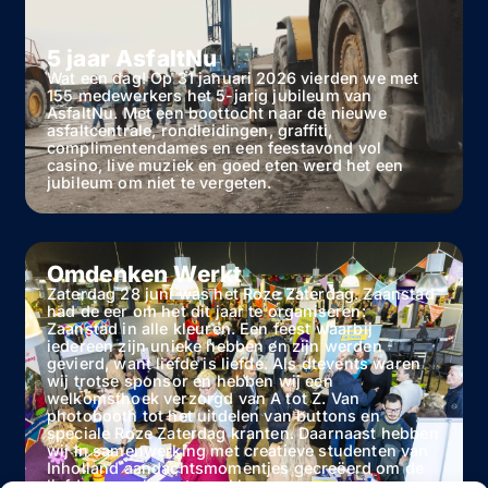
5 jaar AsfaltNu
Wat een dag! Op 31 januari 2026 vierden we met
155 medewerkers het 5-jarig jubileum van
AsfaltNu. Met een boottocht naar de nieuwe
asfaltcentrale, rondleidingen, graffiti,
complimentendames en een feestavond vol
casino, live muziek en goed eten werd het een
jubileum om niet te vergeten.
Omdenken Werkt
Zaterdag 28 juni was het Roze Zaterdag. Zaanstad
had de eer om het dit jaar te organiseren:
Zaanstad in alle kleuren. Een feest waarbij
iedereen zijn unieke hebben en zijn werden
gevierd, want liefde is liefde. Als dtevents waren
wij trotse sponsor en hebben wij een
welkomsthoek verzorgd van A tot Z. Van
photobooth tot het uitdelen van buttons en
speciale Roze Zaterdag kranten. Daarnaast hebben
wij in samenwerking met creatieve studenten van
Inholland aandachtsmomentjes gecreëerd om de
liefde voor elkaar te verklaren.