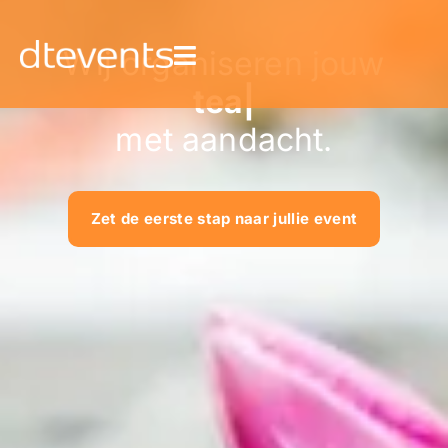
Wij organiseren jouw
worksho
|
met aandacht.
Zet de eerste stap naar jullie event