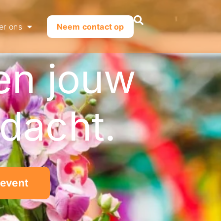
er ons
Neem contact op
en jouw
aandacht.
 event