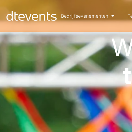
Bedrijfsevenementen
T
W
wor