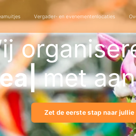
eamuitjes
Vergader- en evenementenlocaties
Ov
ij organiser
kshop
|
met 
Zet de eerste stap naar jullie